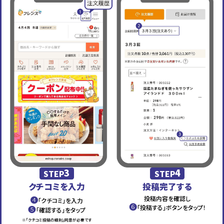
3
4
STEP
STEP
クチコミを入力
投稿完了する
❹
投稿内容を確認し
「クチコミ」を入力
❻
❺
「投稿する」ボタンをタップ！
「確認する」をタップ
※「クチコミ投稿の細則」同意が必要です